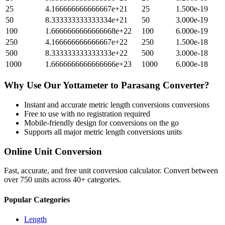
25
4.166666666666667e+21
25
1.500e-19
50
8.333333333333334e+21
50
3.000e-19
100
1.6666666666666668e+22
100
6.000e-19
250
4.166666666666667e+22
250
1.500e-18
500
8.333333333333333e+22
500
3.000e-18
1000
1.6666666666666666e+23
1000
6.000e-18
Why Use Our
Yottameter
to
Parasang
Converter?
Instant and accurate
metric length conversions
conversions
Free to use with no registration required
Mobile-friendly design for conversions on the go
Supports all major
metric length conversions
units
Online Unit Conversion
Fast, accurate, and free unit conversion calculator. Convert between
over 750 units across 40+ categories.
Popular Categories
Length