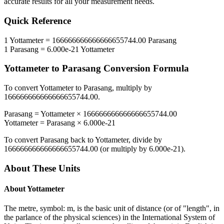
accurate results for all your measurement needs.
Quick Reference
1
Yottameter
=
166666666666666655744.00
Parasang
1
Parasang
=
6.000e-21
Yottameter
Yottameter
to
Parasang
Conversion Formula
To convert
Yottameter
to
Parasang
, multiply by
166666666666666655744.00
.
Parasang
=
Yottameter
×
166666666666666655744.00
Yottameter
=
Parasang
×
6.000e-21
To convert
Parasang
back to
Yottameter
, divide by
166666666666666655744.00
(or multiply by
6.000e-21
).
About These Units
About
Yottameter
The metre, symbol: m, is the basic unit of distance (or of "length", in
the parlance of the physical sciences) in the International System of