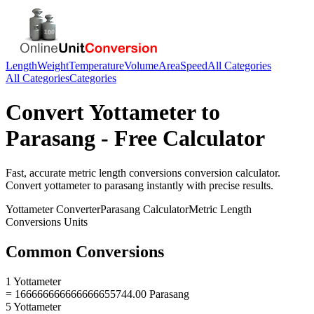
Length
Weight
Temperature
Volume
Area
Speed
All Categories
All Categories
Categories
Convert
Yottameter
to
Parasang
- Free Calculator
Fast, accurate
metric length conversions
conversion calculator.
Convert
yottameter
to
parasang
instantly with precise results.
Yottameter
Converter
Parasang
Calculator
Metric Length
Conversions
Units
Common Conversions
1 Yottameter
= 166666666666666655744.00 Parasang
5 Yottameter