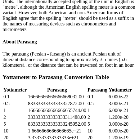
Units. The internationally-accepted spelling of the unit in English is
"metre", although the American English spelling meter is a common
variant. However, both American and non-American forms of
English agree that the spelling "meter" should be used as a suffix in
the names of measuring devices such as chronometers and
micrometers.
About
Parasang
The parasang (Persian - farsang) is an ancient Persian unit of
itinerant distance corresponding to approximately 3.5 miles (5.6
kilometers)., or the distance that can be traversed on foot in an hour.
Yottameter
to
Parasang
Conversion Table
Yottameter
Parasang
Parasang
Yottameter
0.1
16666666666666668032.00
0.1
6.000e-22
0.5
83333333333333327872.00
0.5
3.000e-21
1
166666666666666655744.00
1
6.000e-21
2
333333333333333311488.00
2
1.200e-20
5
833333333333333245952.00
5
3.000e-20
10
1.6666666666666665e+21
10
6.000e-20
20
3.333333333333333e+21
20
1.200e-19