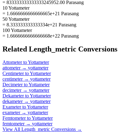
= 833333333333333245952.00 Parasang
10 Yottameter
= 1.6666666666666665e+21 Parasang
50 Yottameter
= 8.333333333333334e+21 Parasang
100 Yottameter
= 1.6666666666666668e+22 Parasang
Related
Length_metric
Conversions
Attometer
to
Yottameter
attometer
→
yottameter
Centimeter
to
Yottameter
centimeter
→
yottameter
Decimeter
to
Yottameter
decimeter
→
yottameter
Dekameter
to
Yottameter
dekameter
→
yottameter
Exameter
to
Yottameter
exameter
→
yottameter
Femtometer
to
Yottameter
femtometer
→
yottameter
View All
Length_metric
Conversions →