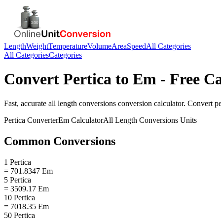
Length
Weight
Temperature
Volume
Area
Speed
All Categories
All Categories
Categories
Convert
Pertica
to
Em
- Free Ca
Fast, accurate
all length conversions
conversion calculator. Convert
pe
Pertica
Converter
Em
Calculator
All Length Conversions
Units
Common Conversions
1 Pertica
= 701.8347 Em
5 Pertica
= 3509.17 Em
10 Pertica
= 7018.35 Em
50 Pertica