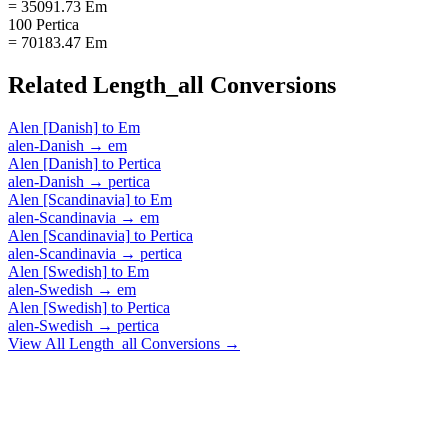
= 35091.73 Em
100 Pertica
= 70183.47 Em
Related
Length_all
Conversions
Alen [Danish]
to
Em
alen-Danish
→
em
Alen [Danish]
to
Pertica
alen-Danish
→
pertica
Alen [Scandinavia]
to
Em
alen-Scandinavia
→
em
Alen [Scandinavia]
to
Pertica
alen-Scandinavia
→
pertica
Alen [Swedish]
to
Em
alen-Swedish
→
em
Alen [Swedish]
to
Pertica
alen-Swedish
→
pertica
View All
Length_all
Conversions →