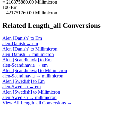
= 210875880.00 Millimicron
100 Em
= 421751760.00 Millimicron
Related
Length_all
Conversions
Alen [Danish]
to
Em
alen-Danish
→
em
Alen [Danish]
to
Millimicron
alen-Danish
→
millimicron
Alen [Scandinavia]
to
Em
alen-Scandinavia
→
em
Alen [Scandinavia]
to
Millimicron
alen-Scandinavia
→
millimicron
Alen [Swedish]
to
Em
alen-Swedish
→
em
Alen [Swedish]
to
Millimicron
alen-Swedish
→
millimicron
View All
Length_all
Conversions →