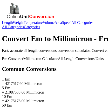
Length
Weight
Temperature
Volume
Area
Speed
All Categories
All Categories
Categories
Convert
Em
to
Millimicron
- Fr
Fast, accurate
all length conversions
conversion calculator. Convert
e
Em
Converter
Millimicron
Calculator
All Length Conversions
Units
Common Conversions
1 Em
= 4217517.60 Millimicron
5 Em
= 21087588.00 Millimicron
10 Em
= 42175176.00 Millimicron
50 Em